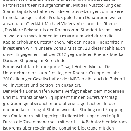
Partnerschaft Fahrt aufgenommen. Mit der Aufstockung des
Stammkapitals schaffen wir die Voraussetzungen, um unsere
trimodal ausgerichtete Produktpalette im Donauraum weiter
auszubauen“, erklärt Michael Viefers, Vorstand der Rhenus.
„Das klare Bekenntnis der Rhenus zum Standort Krems sowie
zu weiteren Investitionen im Donauraum wird durch die
Kapitalerhöhung unterstrichen. Mit den neuen Finanzmitteln
investieren wir in unsere Donau-Mission. Zu dieser zählt auch
unser Engagement mit der 2012 gegründeten Rhenus Mierka
Danube Shipping im Bereich der
Binnenschifffahrtstransporte.“, sagt Hubert Mierka. Der
Unternehmer, bis zum Einstieg der Rhenus-Gruppe im Jahr
2010 alleiniger Gesellschafter der MBG, bleibt auch in Zukunft
voll investiert und persönlich engagiert.
Der Mierka Donauhafen Krems verfügt neben dem modernen
und multifunktionalen Equipment für den Güterumschlag
großräumige überdachte und offene Lagerflächen. In der
multimodalen Freight-Station wird das Stuffing und Stripping
von Containern mit Lagerlogistikdienstleistungen verknüpft.
Durch die Zusammenarbeit mit der HHLA-Bahntochter Metrans
ist Krems über regelmäßige Containerblockzüge mit den