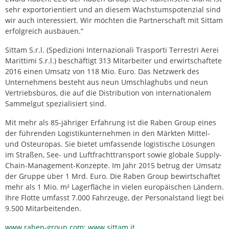
sehr exportorientiert und an diesem Wachstumspotenzial sind
wir auch interessiert. Wir möchten die Partnerschaft mit Sittam
erfolgreich ausbauen.“
Sittam S.r.l. (Spedizioni Internazionali Trasporti Terrestri Aerei
Marittimi S.r.l.) beschäftigt 313 Mitarbeiter und erwirtschaftete
2016 einen Umsatz von 118 Mio. Euro. Das Netzwerk des
Unternehmens besteht aus neun Umschlaghubs und neun
Vertriebsbüros, die auf die Distribution von internationalem
Sammelgut spezialisiert sind.
Mit mehr als 85-jähriger Erfahrung ist die Raben Group eines
der führenden Logistikunternehmen in den Märkten Mittel-
und Osteuropas. Sie bietet umfassende logistische Lösungen
im Straßen, See- und Luftfrachttransport sowie globale Supply-
Chain-Management-Konzepte. Im Jahr 2015 betrug der Umsatz
der Gruppe über 1 Mrd. Euro. Die Raben Group bewirtschaftet
mehr als 1 Mio. m² Lagerfläche in vielen europäischen Ländern.
Ihre Flotte umfasst 7.000 Fahrzeuge, der Personalstand liegt bei
9.500 Mitarbeitenden.
www.raben-group.com
;
www.sittam.it