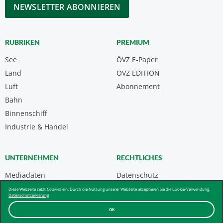
CAPTCHA
RUBRIKEN
PREMIUM
See
ÖVZ E-Paper
Land
ÖVZ EDITION
Luft
Abonnement
Bahn
Binnenschiff
Industrie & Handel
UNTERNEHMEN
RECHTLICHES
Mediadaten
Datenschutz
Kontakt
Impressum
Diese Webseite setzt Cookies ein. Durch die Nutzung unserer Webseite akzeptieren Sie die Cookie-Verwendung.
Datenschutzerklärung
Über uns & AGB
OK