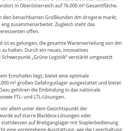
andort in Oberösterreich auf 76.000 m² Gesamtfläche.
ch den benachbarten Großkunden dm drogerie markt,
en eng zusammenarbeitet. Zugleich steht das
ressenten offen.
ist es gelungen, die gesamte Warenverteilung von dm
s zu halten. Durch ein neues, innovatives
 Schwerpunkt „Grüne Logistik“ verstärkt umgesetzt
m Ennshafen liegt, bietet eine optimale
.000 m² großen Gefahrgutlager ausgestattet und bietet
. Dazu gehören die Einbindung in das nationale
 sowie FTL- und LTL-Lösungen.
 vor allem unter dem Gesichtspunkt der
b wurde auf starre Blackbox-Lösungen oder
 stattdessen auf Breitganglager mit Staplerbedienung
cht eine vorgegebene Ausstattung, wie die Lagerhaltung