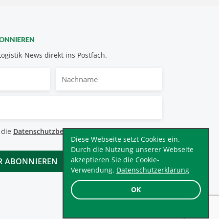
BONNIEREN
Logistik-News direkt ins Postfach.
Nachname
bestimmungen
 die
Datenschutzbestimmungen
.
*
Diese Webseite setzt Cookies ein.
Durch die Nutzung unserer Webseite
akzeptieren Sie die Cookie-
Verwendung.
Datenschutzerklärung
OK