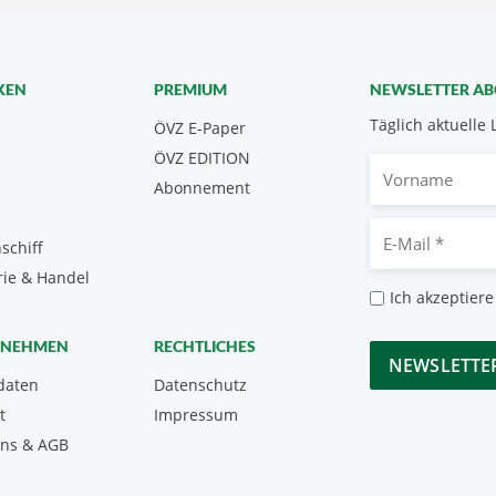
KEN
PREMIUM
NEWSLETTER A
Täglich aktuelle 
ÖVZ E-Paper
ÖVZ EDITION
Vorname
Abonnement
E-
schiff
Mail
rie & Handel
*
Datenschutz
Ich akzeptiere
*
CAPTCHA
RNEHMEN
RECHTLICHES
daten
Datenschutz
t
Impressum
uns & AGB