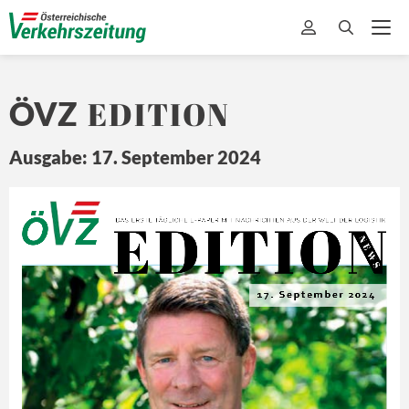
EDITION
ÖVZ
Ausgabe: 17. September 2024
EDITION
Ö
Z
DA
S ERSTE 
TÄ
GLICHE 
E-
PAPER MIT
 NA
CHRICHTEN 
A US DER 
WEL
T 
DER L
OGISTIK
N E
W S
17. September 2024