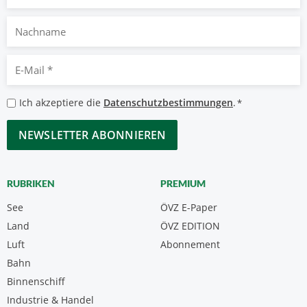
Nachname
E-
Mail
*
Datenschutzbestimmungen
Ich akzeptiere die
Datenschutzbestimmungen
.
*
*
CAPTCHA
RUBRIKEN
PREMIUM
See
ÖVZ E-Paper
Land
ÖVZ EDITION
Luft
Abonnement
Bahn
Binnenschiff
Industrie & Handel