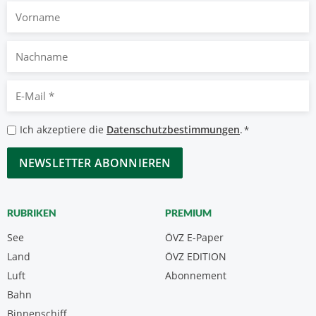
Vorname
Nachname
E-
Mail
*
Datenschutzbestimmungen
Ich akzeptiere die
Datenschutzbestimmungen
.
*
*
CAPTCHA
RUBRIKEN
PREMIUM
See
ÖVZ E-Paper
Land
ÖVZ EDITION
Luft
Abonnement
Bahn
Binnenschiff