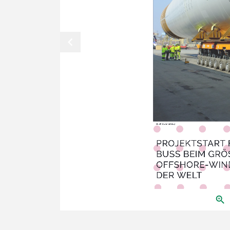
chevron_left
Bild: Buss Group
PROJEKTSTART 
BUSS BEIM GRÖ
OFFSHORE-WIN
DER WELT
zoom_in