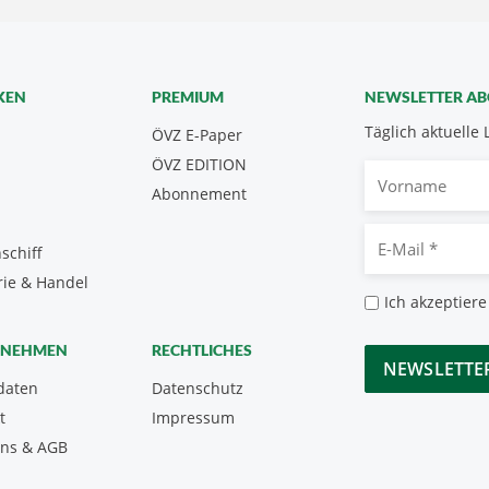
KEN
PREMIUM
NEWSLETTER A
Täglich aktuelle 
ÖVZ E-Paper
ÖVZ EDITION
Vorname
Abonnement
E-
schiff
Mail
rie & Handel
*
Datenschutz
Ich akzeptiere
*
CAPTCHA
RNEHMEN
RECHTLICHES
daten
Datenschutz
t
Impressum
uns & AGB