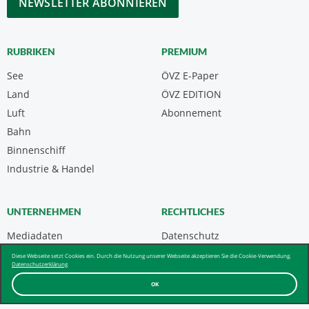
RUBRIKEN
PREMIUM
See
ÖVZ E-Paper
Land
ÖVZ EDITION
Luft
Abonnement
Bahn
Binnenschiff
Industrie & Handel
UNTERNEHMEN
RECHTLICHES
Mediadaten
Datenschutz
Kontakt
Impressum
Diese Webseite setzt Cookies ein. Durch die Nutzung unserer Webseite akzeptieren Sie die Cookie-Verwendung.
Datenschutzerklärung
Über uns & AGB
OK