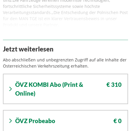
sind.Die Fahrzeuge vereinen modernste Technologien,
fortschrittliche Sicherheitssysteme sowie höchste
Verarbeitungsstandards.„Die Entscheidung der Polnischen Post
für den MAN TGE ist ein klarer Vertrauensbeweis in unser
Produkt und unsere Partner.
Jetzt weiterlesen
Abo abschließen und unbegrenzten Zugriff auf alle Inhalte der
Österreichischen Verkehrszeitung erhalten.
ÖVZ KOMBI Abo (Print &
€ 310
Online)
ÖVZ Probeabo
€ 0