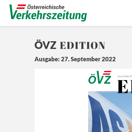
EDITION
ÖVZ
Ausgabe: 27. September 2022
E
Ö
Z
DA
S ERSTE 
T