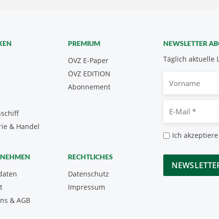
KEN
PREMIUM
NEWSLETTER A
Täglich aktuelle 
ÖVZ E-Paper
ÖVZ EDITION
Vorname
Abonnement
E-
schiff
Mail
rie & Handel
*
Datenschutz
Ich akzeptiere
*
CAPTCHA
RNEHMEN
RECHTLICHES
daten
Datenschutz
t
Impressum
uns & AGB