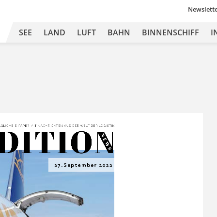
Newslett
SEE
LAND
LUFT
BAHN
BINNENSCHIFF
I
DITION
Ä
GLICHE 
E-
PAPER MIT
 NA
CHRICHTEN 
A US DER 
WEL
T 
DER L
OGISTIK
N E
W S
27.September 2022