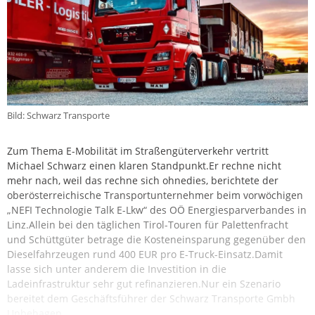
Bild: Schwarz Transporte
Zum Thema E-Mobilität im Straßengüterverkehr vertritt
Michael Schwarz einen klaren Standpunkt.Er rechne nicht
mehr nach, weil das rechne sich ohnedies, berichtete der
oberösterreichische Transportunternehmer beim vorwöchigen
„NEFI Technologie Talk E-Lkw“ des OÖ Energiesparverbandes in
Linz.Allein bei den täglichen Tirol-Touren für Palettenfracht
und Schüttgüter betrage die Kosteneinsparung gegenüber den
Dieselfahrzeugen rund 400 EUR pro E-Truck-Einsatz.Damit
lasse sich unter anderem die Investition in die
Ladeinfrastruktur sehr gut refinanzieren.Nur ein Szenario
bereitet dem Geschäftsführer der Schwarz Transporte Gmbh
Unbehagen.