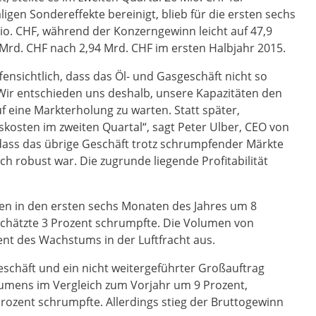
gen Sondereffekte bereinigt, blieb für die ersten sechs
Mio. CHF, während der Konzerngewinn leicht auf 47,9
 Mrd. CHF nach 2,94 Mrd. CHF im ersten Halbjahr 2015.
ensichtlich, dass das Öl- und Gasgeschäft nicht so
Wir entschieden uns deshalb, unsere Kapazitäten den
 eine Markterholung zu warten. Statt später,
skosten im zweiten Quartal“, sagt Peter Ulber, CEO von
 dass das übrige Geschäft trotz schrumpfender Märkte
ich robust war. Die zugrunde liegende Profitabilität
en in den ersten sechs Monaten des Jahres um 8
schätzte 3 Prozent schrumpfte. Die Volumen von
t des Wachstums in der Luftfracht aus.
eschäft und ein nicht weitergeführter Großauftrag
umens im Vergleich zum Vorjahr um 9 Prozent,
ozent schrumpfte. Allerdings stieg der Bruttogewinn