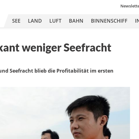
Newslett
SEE
LAND
LUFT
BAHN
BINNENSCHIFF
I
ikant weniger Seefracht
nd Seefracht blieb die Profitabilität im ersten