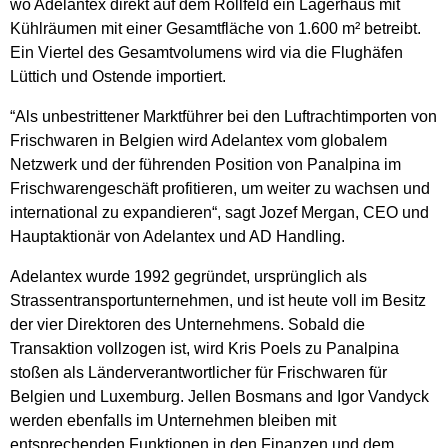
wo Adelantex direkt auf dem Rollfeld ein Lagerhaus mit
Kühlräumen mit einer Gesamtfläche von 1.600 m² betreibt.
Ein Viertel des Gesamtvolumens wird via die Flughäfen
Lüttich und Ostende importiert.
“Als unbestrittener Marktführer bei den Luftrachtimporten von
Frischwaren in Belgien wird Adelantex vom globalem
Netzwerk und der führenden Position von Panalpina im
Frischwarengeschäft profitieren, um weiter zu wachsen und
international zu expandieren“, sagt Jozef Mergan, CEO und
Hauptaktionär von Adelantex und AD Handling.
Adelantex wurde 1992 gegründet, ursprünglich als
Strassentransportunternehmen, und ist heute voll im Besitz
der vier Direktoren des Unternehmens. Sobald die
Transaktion vollzogen ist, wird Kris Poels zu Panalpina
stoßen als Länderverantwortlicher für Frischwaren für
Belgien und Luxemburg. Jellen Bosmans and Igor Vandyck
werden ebenfalls im Unternehmen bleiben mit
entsprechenden Funktionen in den Finanzen und dem