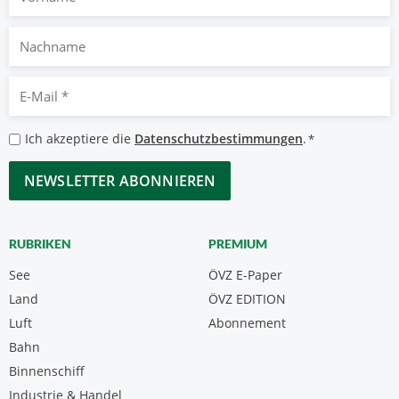
Nachname
E-
Mail
*
Datenschutzbestimmungen
Ich akzeptiere die
Datenschutzbestimmungen
.
*
*
CAPTCHA
RUBRIKEN
PREMIUM
See
ÖVZ E-Paper
Land
ÖVZ EDITION
Luft
Abonnement
Bahn
Binnenschiff
Industrie & Handel