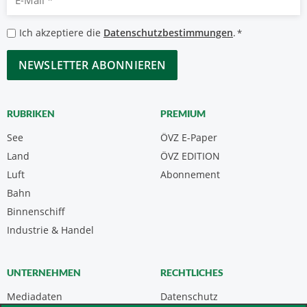
Mail
*
Datenschutzbestimmungen
Ich akzeptiere die
Datenschutzbestimmungen
.
*
*
CAPTCHA
RUBRIKEN
PREMIUM
See
ÖVZ E-Paper
Land
ÖVZ EDITION
Luft
Abonnement
Bahn
Binnenschiff
Industrie & Handel
UNTERNEHMEN
RECHTLICHES
Mediadaten
Datenschutz