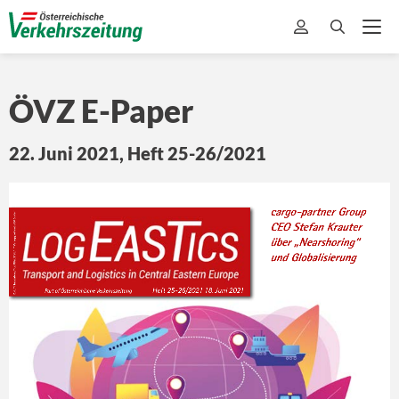
ÖVZ
E-Paper
22. Juni 2021, Heft 25-26/2021
cargo-partner Group
P.b.b. * Plus.Zeitung * GZ 08Z037937 P * Verlagspostamt 2104 Spillern
CEO Stefan Krauter 
über „Nearshoring“ 
und Globalisierung
             Heft 25-26/2021 18. Juni 2021
  Part of Österreichische Verkehrszeitung