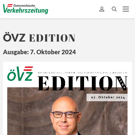
EDITION
ÖVZ
Ausgabe: 7. Oktober 2024
EDITION
Ö
Z
DA
S ERSTE 
TÄ
GLICHE 
E-
PAPER MIT
 NA
CHRICHTEN 
A US DER 
WEL
T 
DER L
OGISTIK
N E
W S
07. Oktober 2024