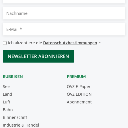
Nachname
E-
Mail
*
Datenschutzbestimmungen
Ich akzeptiere die
Datenschutzbestimmungen
.
*
*
CAPTCHA
RUBRIKEN
PREMIUM
See
ÖVZ E-Paper
Land
ÖVZ EDITION
Luft
Abonnement
Bahn
Binnenschiff
Industrie & Handel