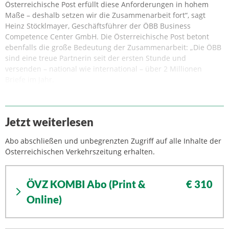
Österreichische Post erfüllt diese Anforderungen in hohem
Maße – deshalb setzen wir die Zusammenarbeit fort“, sagt
Heinz Stöcklmayer, Geschäftsführer der ÖBB Business
Competence Center GmbH. Die Österreichische Post betont
ebenfalls die große Bedeutung der Zusammenarbeit: „Die ÖBB
sind eine treue Partnerin seit der ersten Stunde und
versenden – national wie international – über 2 Millionen
Briefe im Jahr.
Jetzt weiterlesen
Abo abschließen und unbegrenzten Zugriff auf alle Inhalte der
Österreichischen Verkehrszeitung erhalten.
ÖVZ KOMBI Abo (Print &
€ 310
Online)