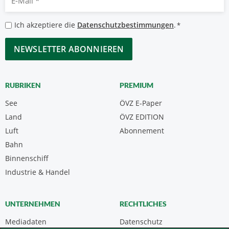
Mail
*
Datenschutzbestimmungen
Ich akzeptiere die
Datenschutzbestimmungen
.
*
*
CAPTCHA
RUBRIKEN
PREMIUM
See
ÖVZ E-Paper
Land
ÖVZ EDITION
Luft
Abonnement
Bahn
Binnenschiff
Industrie & Handel
UNTERNEHMEN
RECHTLICHES
Mediadaten
Datenschutz