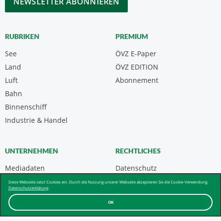
RUBRIKEN
PREMIUM
See
ÖVZ E-Paper
Land
ÖVZ EDITION
Luft
Abonnement
Bahn
Binnenschiff
Industrie & Handel
UNTERNEHMEN
RECHTLICHES
Mediadaten
Datenschutz
Kontakt
Impressum
Diese Webseite setzt Cookies ein. Durch die Nutzung unserer Webseite akzeptieren Sie die Cookie-Verwendung.
Datenschutzerklärung
Über uns & AGB
OK