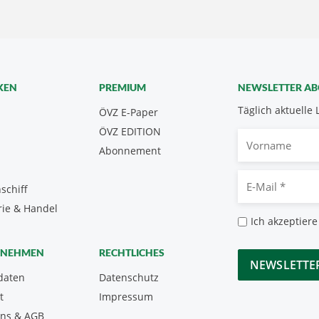
KEN
PREMIUM
NEWSLETTER A
Täglich aktuelle 
ÖVZ E-Paper
ÖVZ EDITION
Vorname
Abonnement
E-
schiff
Mail
rie & Handel
*
Datenschutz
Ich akzeptiere
*
CAPTCHA
RNEHMEN
RECHTLICHES
daten
Datenschutz
t
Impressum
uns & AGB