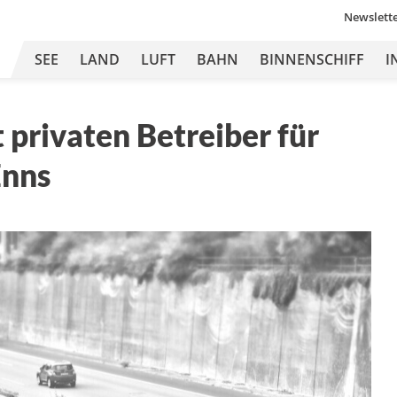
Newslett
SEE
LAND
LUFT
BAHN
BINNENSCHIFF
I
 privaten Betreiber für
Enns