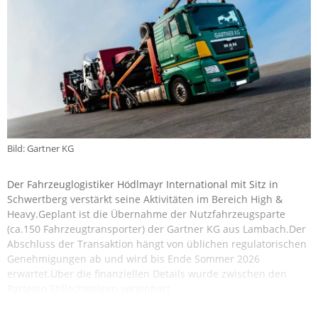
Bild: Gartner KG
Der Fahrzeuglogistiker Hödlmayr International mit Sitz in
Schwertberg verstärkt seine Aktivitäten im Bereich High &
Heavy.Geplant ist die Übernahme der Nutzfahrzeugsparte
(ca.150 Fahrzeugtransporter) der Gartner KG aus Lambach.Der
Abschluss der Transaktion hängt von üblichen regulatorischen
Genehmigungen ab und wird bis Ende Sommer 2026
erwartet.Über die finanziellen Details wurde zwischen den
Parteien Stillschweigen vereinbart.