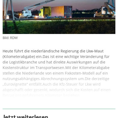
Bild: RDW
Heute führt die niederländische Regierung die Lkw-Maut
(Kilometerabgabe) ein.Das ist eine wichtige Veränderung für
die Logistikbranche und hat direkte Auswirkungen auf die
Kostenstruktur im Transportwesen.Mit der Kilometerabgabe
stellen die Niederlande von einem Fixkosten-Modell auf ein
nutzungsabhängiges Abrechnungssystem um.Die derzeitige
„Eurovignette“ entfällt.Auch die Kfz-Steuer für Lkw wird
abgeschafft oder gesenkt, wodurch sich die Kosten auf einen
Betrag pro gefahrenem Kilometer beziehen.
Jetzt weiterlesen