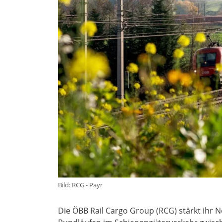
Bild: RCG - Payr
Die ÖBB Rail Cargo Group (RCG) stärkt ihr