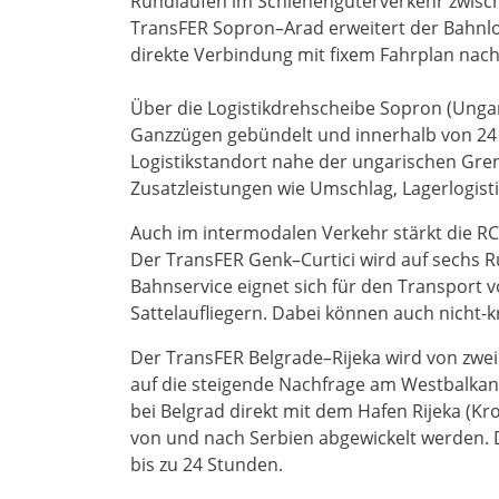
Rundläufen im Schienengüterverkehr zwisc
TransFER Sopron–Arad erweitert der Bahnlog
direkte Verbindung mit fixem Fahrplan na
Über die Logistikdrehscheibe Sopron (Ung
Ganzzügen gebündelt und innerhalb von 24
Logistikstandort nahe der ungarischen Gren
Zusatzleistungen wie Umschlag, Lagerlogis
Auch im intermodalen Verkehr stärkt die 
Der TransFER Genk–Curtici wird auf sechs 
Bahnservice eignet sich für den Transport 
Sattelaufliegern. Dabei können auch nicht-k
Der TransFER Belgrade–Rijeka wird von zwei
auf die steigende Nachfrage am Westbalkan
bei Belgrad direkt mit dem Hafen Rijeka (Kr
von und nach Serbien abgewickelt werden. D
bis zu 24 Stunden.