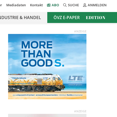
er
Mediadaten
Kontakt
ABO
SUCHE
ANMELDEN
NDUSTRIE & HANDEL
ÖVZ E-PAPER
EDITION
ANZEIGE
ANZEIGE