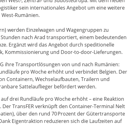
hen West-, Zentral- und Südosteuropa. Mit dem neuen
istiker sein internationales Angebot um eine weitere
ch West-Rumänien.
arn) werden Einzelwagen und Wagengruppen zu
 Stunden nach Arad transportiert, einem bedeutenden
ze. Ergänzt wird das Angebot durch speditionelle
tik, Kommissionierung und Door-to-door-Lieferungen.
RCG ihre Transportlösungen von und nach Rumänien:
Rundläufe pro Woche erhöht und verbindet Belgien. Der
von Containern, Wechselaufbauten, Trailern und
ranbare Sattelauflieger befördert werden.
 auf drei Rundläufe pro Woche erhöht – eine Reaktion
. Der TransFER verknüpft den Container-Terminal Nelt
oatien), über den rund 70 Prozent der Gütertransporte
ank Eigentraktion reduzieren sich die Laufzeiten auf