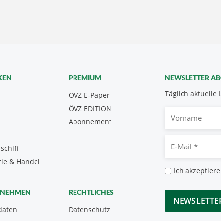
KEN
PREMIUM
NEWSLETTER A
Täglich aktuelle 
ÖVZ E-Paper
ÖVZ EDITION
Vorname
Abonnement
E-
schiff
Mail
rie & Handel
*
Datenschutz
Ich akzeptiere
*
CAPTCHA
RNEHMEN
RECHTLICHES
daten
Datenschutz