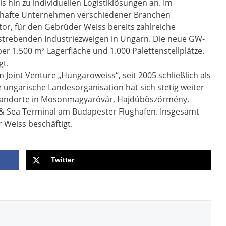
s hin zu individuellen Logistiklösungen an. Im
amhafte Unternehmen verschiedener Branchen
or, für den Gebrüder Weiss bereits zahlreiche
strebenden Industriezweigen in Ungarn. Die neue GW-
er 1.500 m² Lagerfläche und 1.000 Palettenstellplätze.
gt.
 Joint Venture „Hungaroweiss“, seit 2005 schließlich als
 ungarische Landesorganisation hat sich stetig weiter
 Standorte in Mosonmagyaróvár, Hajdúböszörmény,
& Sea Terminal am Budapester Flughafen. Insgesamt
 Weiss beschäftigt.
Twitter