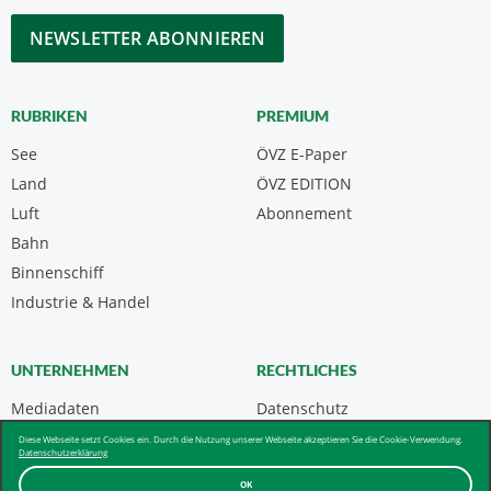
*
CAPTCHA
RUBRIKEN
PREMIUM
See
ÖVZ E-Paper
Land
ÖVZ EDITION
Luft
Abonnement
Bahn
Binnenschiff
Industrie & Handel
UNTERNEHMEN
RECHTLICHES
Mediadaten
Datenschutz
Kontakt
Impressum
Diese Webseite setzt Cookies ein. Durch die Nutzung unserer Webseite akzeptieren Sie die Cookie-Verwendung.
Datenschutzerklärung
Über uns & AGB
OK