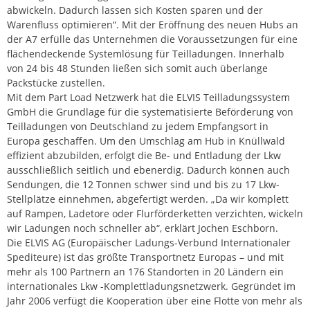
abwickeln. Dadurch lassen sich Kosten sparen und der
Warenfluss optimieren“. Mit der Eröffnung des neuen Hubs an
der A7 erfülle das Unternehmen die Voraussetzungen für eine
flächendeckende Systemlösung für Teilladungen. Innerhalb
von 24 bis 48 Stunden ließen sich somit auch überlange
Packstücke zustellen.
Mit dem Part Load Netzwerk hat die ELVIS Teilladungssystem
GmbH die Grundlage für die systematisierte Beförderung von
Teilladungen von Deutschland zu jedem Empfangsort in
Europa geschaffen. Um den Umschlag am Hub in Knüllwald
effizient abzubilden, erfolgt die Be- und Entladung der Lkw
ausschließlich seitlich und ebenerdig. Dadurch können auch
Sendungen, die 12 Tonnen schwer sind und bis zu 17 Lkw-
Stellplätze einnehmen, abgefertigt werden. „Da wir komplett
auf Rampen, Ladetore oder Flurförderketten verzichten, wickeln
wir Ladungen noch schneller ab“, erklärt Jochen Eschborn.
Die ELVIS AG (Europäischer Ladungs-Verbund Internationaler
Spediteure) ist das größte Transportnetz Europas – und mit
mehr als 100 Partnern an 176 Standorten in 20 Ländern ein
internationales Lkw -Komplettladungsnetzwerk. Gegründet im
Jahr 2006 verfügt die Kooperation über eine Flotte von mehr als