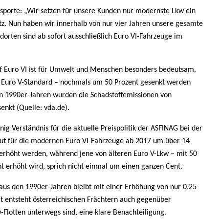
nsporte: „Wir setzen für unsere Kunden nur modernste Lkw ein
tz. Nun haben wir innerhalb von nur vier Jahren unsere gesamte
dorten sind ab sofort ausschließlich Euro VI-Fahrzeuge im
uf Euro VI ist für Umwelt und Menschen besonders bedeutsam,
m Euro V-Standard – nochmals um 50 Prozent gesenkt werden
n 1990er-Jahren wurden die Schadstoffemissionen von
enkt (Quelle: vda.de).
nig Verständnis für die aktuelle Preispolitik der ASFINAG bei der
ut für die modernen Euro VI-Fahrzeuge ab 2017 um über 14
 erhöht werden, während jene von älteren Euro V-Lkw – mit 50
t erhöht wird, sprich nicht einmal um einen ganzen Cent.
aus den 1990er-Jahren bleibt mit einer Erhöhung von nur 0,25
it entsteht österreichischen Frächtern auch gegenüber
w-Flotten unterwegs sind, eine klare Benachteiligung.