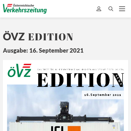
EDITION
ÖVZ
Ausgabe: 16. September 2021
EDITION
Ö
Z
DA
S ERSTE 
TÄ
GLICHE 
E-
PAPER MIT
 NA
CHRICHTEN 
A US DER 
WEL
T 
DER L
OGISTIK
N E
W S
 16.September 2021