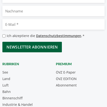
Nachname
E-
Mail
*
Datenschutzbestimmungen
Ich akzeptiere die
Datenschutzbestimmungen
.
*
*
CAPTCHA
RUBRIKEN
PREMIUM
See
ÖVZ E-Paper
Land
ÖVZ EDITION
Luft
Abonnement
Bahn
Binnenschiff
Industrie & Handel