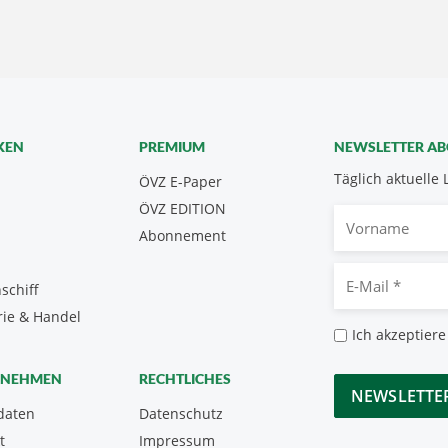
KEN
PREMIUM
NEWSLETTER A
Täglich aktuelle 
ÖVZ E-Paper
ÖVZ EDITION
Vorname
Abonnement
E-
schiff
Mail
rie & Handel
*
Datenschutz
Ich akzeptiere
*
CAPTCHA
RNEHMEN
RECHTLICHES
daten
Datenschutz
t
Impressum