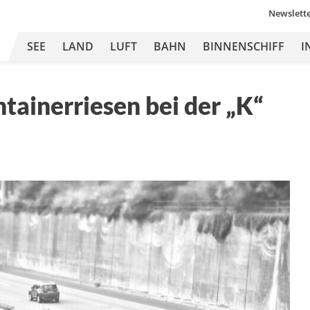
Newslett
SEE
LAND
LUFT
BAHN
BINNENSCHIFF
I
ainerriesen bei der „K“