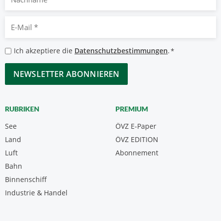
E-
Mail
*
Datenschutzbestimmungen
Ich akzeptiere die
Datenschutzbestimmungen
.
*
*
CAPTCHA
RUBRIKEN
PREMIUM
See
ÖVZ E-Paper
Land
ÖVZ EDITION
Luft
Abonnement
Bahn
Binnenschiff
Industrie & Handel