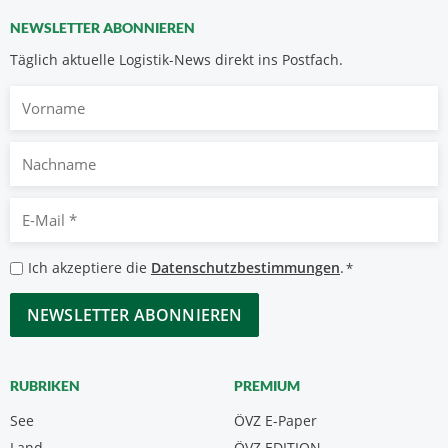
NEWSLETTER ABONNIEREN
Täglich aktuelle Logistik-News direkt ins Postfach.
Vorname
Nachname
E-
Mail
*
Datenschutzbestimmungen
Ich akzeptiere die
Datenschutzbestimmungen
.
*
*
CAPTCHA
RUBRIKEN
PREMIUM
See
ÖVZ E-Paper
Land
ÖVZ EDITION