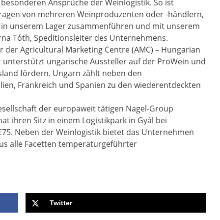
 besonderen Ansprüche der Weinlogistik. So ist
Anfragen von mehreren Weinproduzenten oder -händlern,
rn, in unserem Lager zusammenführen und mit unserem
arna Tóth, Speditionsleiter des Unternehmens.
er der Agricultural Marketing Centre (AMC) – Hungarian
t unterstützt ungarische Aussteller auf der ProWein und
sland fördern. Ungarn zählt neben den
ien, Frankreich und Spanien zu den wiederentdeckten
esellschaft der europaweit tätigen Nagel-Group
t ihren Sitz in einem Logistikpark in Gyál bei
E75. Neben der Weinlogistik bietet das Unternehmen
s alle Facetten temperaturgeführter
Twitter