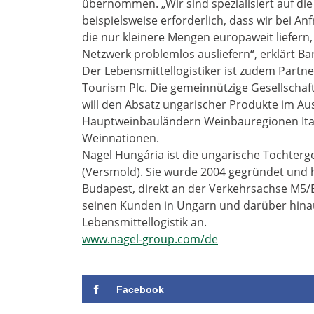
übernommen. „Wir sind spezialisiert auf die
beispielsweise erforderlich, dass wir bei 
die nur kleinere Mengen europaweit liefe
Netzwerk problemlos ausliefern“, erklärt B
Der Lebensmittellogistiker ist zudem Partn
Tourism Plc. Die gemeinnützige Gesellschaf
will den Absatz ungarischer Produkte im Au
Hauptweinbauländern Weinbauregionen Ital
Weinnationen.
Nagel Hungária ist die ungarische Tochterg
(Versmold). Sie wurde 2004 gegründet und ha
Budapest, direkt an der Verkehrsachse M5/
seinen Kunden in Ungarn und darüber hinau
Lebensmittellogistik an.
www.nagel-group.com/de
Facebook