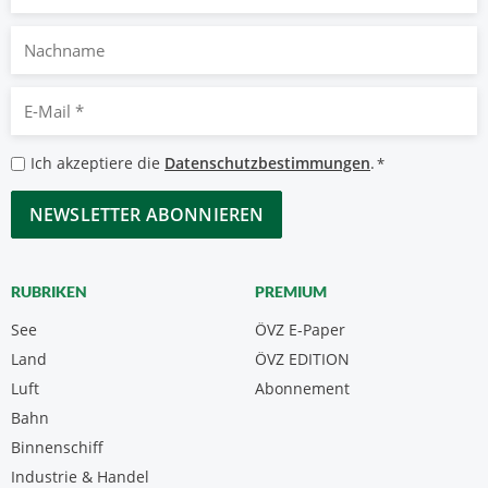
Nachname
E-
Mail
*
Datenschutzbestimmungen
Ich akzeptiere die
Datenschutzbestimmungen
.
*
*
CAPTCHA
RUBRIKEN
PREMIUM
See
ÖVZ E-Paper
Land
ÖVZ EDITION
Luft
Abonnement
Bahn
Binnenschiff
Industrie & Handel