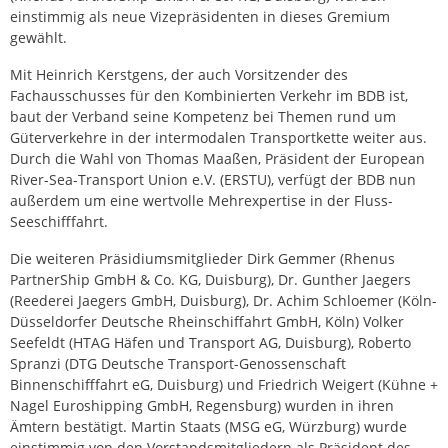
einstimmig als neue Vizepräsidenten in dieses Gremium
gewählt.
Mit Heinrich Kerstgens, der auch Vorsitzender des
Fachausschusses für den Kombinierten Verkehr im BDB ist,
baut der Verband seine Kompetenz bei Themen rund um
Güterverkehre in der intermodalen Transportkette weiter aus.
Durch die Wahl von Thomas Maaßen, Präsident der European
River-Sea-Transport Union e.V. (ERSTU), verfügt der BDB nun
außerdem um eine wertvolle Mehrexpertise in der Fluss-
Seeschifffahrt.
Die weiteren Präsidiumsmitglieder Dirk Gemmer (Rhenus
PartnerShip GmbH & Co. KG, Duisburg), Dr. Gunther Jaegers
(Reederei Jaegers GmbH, Duisburg), Dr. Achim Schloemer (Köln-
Düsseldorfer Deutsche Rheinschiffahrt GmbH, Köln) Volker
Seefeldt (HTAG Häfen und Transport AG, Duisburg), Roberto
Spranzi (DTG Deutsche Transport-Genossenschaft
Binnenschifffahrt eG, Duisburg) und Friedrich Weigert (Kühne +
Nagel Euroshipping GmbH, Regensburg) wurden in ihren
Ämtern bestätigt. Martin Staats (MSG eG, Würzburg) wurde
einstimmig von den Vorstandsmitgliedern als Präsident des