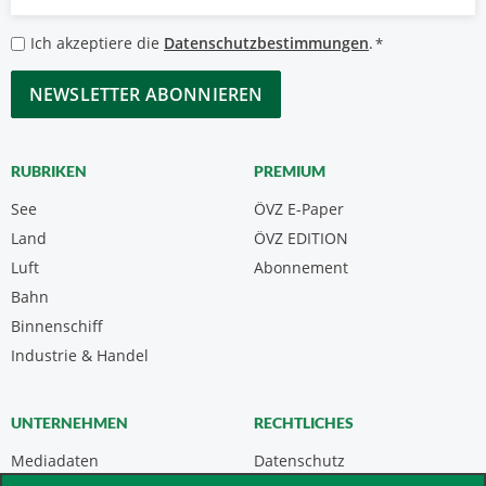
Mail
*
Datenschutzbestimmungen
Ich akzeptiere die
Datenschutzbestimmungen
.
*
*
CAPTCHA
RUBRIKEN
PREMIUM
See
ÖVZ E-Paper
Land
ÖVZ EDITION
Luft
Abonnement
Bahn
Binnenschiff
Industrie & Handel
UNTERNEHMEN
RECHTLICHES
Mediadaten
Datenschutz