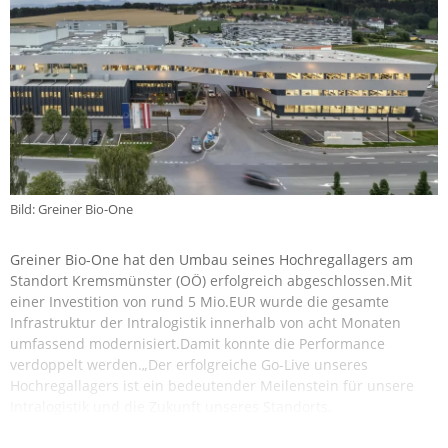
Bild: Greiner Bio-One
Greiner Bio-One hat den Umbau seines Hochregallagers am
Standort Kremsmünster (OÖ) erfolgreich abgeschlossen.Mit
einer Investition von rund 5 Mio.EUR wurde die gesamte
Infrastruktur der Intralogistik innerhalb von acht Monaten
umfassend modernisiert.Damit konnte die Performance
verdoppelt werden.„Der erfolgreiche Go-Live unseres
Hochregallagers ist ein bedeutender Meilenstein für unsere
Intralogistik und die Zukunft unseres Standorts.