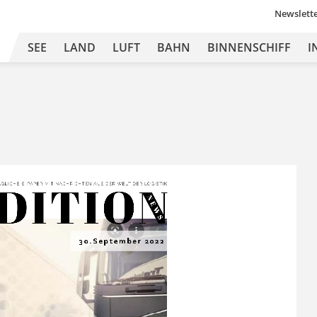
Newslett
SEE
LAND
LUFT
BAHN
BINNENSCHIFF
I
DITION
Ä
GLICHE 
E-
PAPER MIT
 NA
CHRICHTEN 
A US DER 
WEL
T 
DER L
OGISTIK
N E
W S
30.September 2022