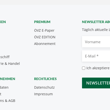
KEN
PREMIUM
NEWSLETTER A
Täglich aktuelle 
ÖVZ E-Paper
ÖVZ EDITION
Vorname
Abonnement
E-
schiff
Mail
rie & Handel
*
Datenschutz
Ich akzeptiere
*
CAPTCHA
RNEHMEN
RECHTLICHES
daten
Datenschutz
t
Impressum
uns & AGB