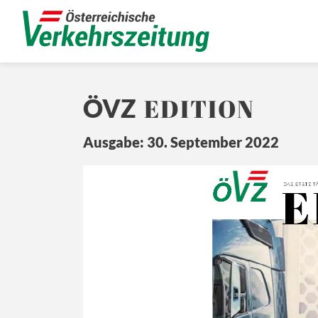
EDITION
ÖVZ
Ausgabe: 30. September 2022
E
Ö
Z
DA
S ERSTE 
T