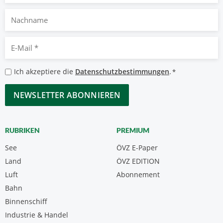
Nachname
E-
Mail
*
Datenschutzbestimmungen
Ich akzeptiere die
Datenschutzbestimmungen
.
*
*
CAPTCHA
RUBRIKEN
PREMIUM
See
ÖVZ E-Paper
Land
ÖVZ EDITION
Luft
Abonnement
Bahn
Binnenschiff
Industrie & Handel