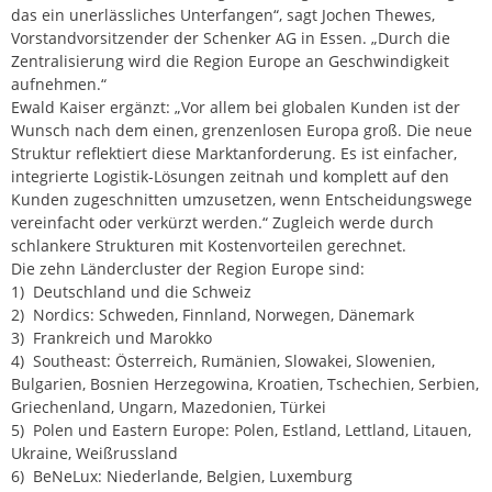
das ein unerlässliches Unterfangen“, sagt Jochen Thewes,
Vorstandvorsitzender der Schenker AG in Essen. „Durch die
Zentralisierung wird die Region Europe an Geschwindigkeit
aufnehmen.“
Ewald Kaiser ergänzt: „Vor allem bei globalen Kunden ist der
Wunsch nach dem einen, grenzenlosen Europa groß. Die neue
Struktur reflektiert diese Marktanforderung. Es ist einfacher,
integrierte Logistik-Lösungen zeitnah und komplett auf den
Kunden zugeschnitten umzusetzen, wenn Entscheidungswege
vereinfacht oder verkürzt werden.“ Zugleich werde durch
schlankere Strukturen mit Kostenvorteilen gerechnet.
Die zehn Ländercluster der Region Europe sind:
1) Deutschland und die Schweiz
2) Nordics: Schweden, Finnland, Norwegen, Dänemark
3) Frankreich und Marokko
4) Southeast: Österreich, Rumänien, Slowakei, Slowenien,
Bulgarien, Bosnien Herzegowina, Kroatien, Tschechien, Serbien,
Griechenland, Ungarn, Mazedonien, Türkei
5) Polen und Eastern Europe: Polen, Estland, Lettland, Litauen,
Ukraine, Weißrussland
6) BeNeLux: Niederlande, Belgien, Luxemburg