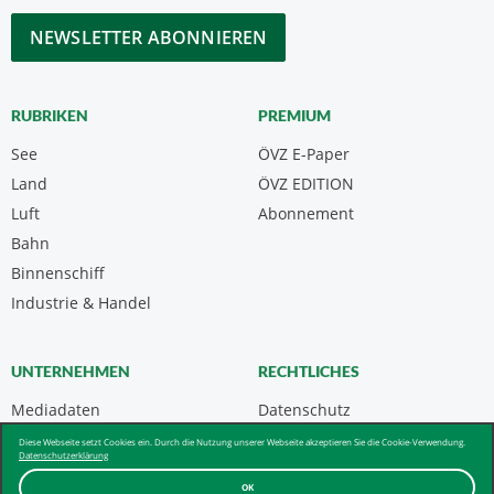
*
CAPTCHA
RUBRIKEN
PREMIUM
See
ÖVZ E-Paper
Land
ÖVZ EDITION
Luft
Abonnement
Bahn
Binnenschiff
Industrie & Handel
UNTERNEHMEN
RECHTLICHES
Mediadaten
Datenschutz
Kontakt
Impressum
Diese Webseite setzt Cookies ein. Durch die Nutzung unserer Webseite akzeptieren Sie die Cookie-Verwendung.
Datenschutzerklärung
Über uns & AGB
OK