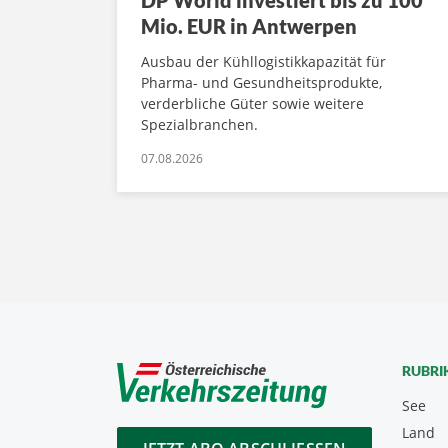
DP World investiert bis zu 100
Mio. EUR in Antwerpen
Ausbau der Kühllogistikkapazität für
Pharma- und Gesundheitsprodukte,
verderbliche Güter sowie weitere
Spezialbranchen.
07.08.2026
RUBRI
See
Land