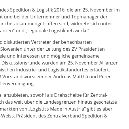
es Spedition & Logistik 2016, die am 25. November im
 hat und bei der Unternehmer und Topmanager der
branche zusammengetroffen sind, widmete sich unter
anzen“ und „regionale Logistiknetzwerke“.
 diskutierten Vertreter der benachbarten
 Slowenien unter der Leitung des ZV Präsidenten
ele und Interessen und mögliche gemeinsame
en Diskussionsrunde wurden am 25. November Allianzen
schen Industrie- und Logistikstandortes erläutert.
 Vorstandsvorsitzender Andreas Matthä und Peter
ellenvereinigung.
el anzubieten, sowohl als Drehscheibe für Zentral-,
ch das weit über die Landesgrenzen hinaus geschätzte
rkten von „Logistics Made in Austria“ gibt es aber
r-Weiss, Präsident des Zentralverband Spedition &