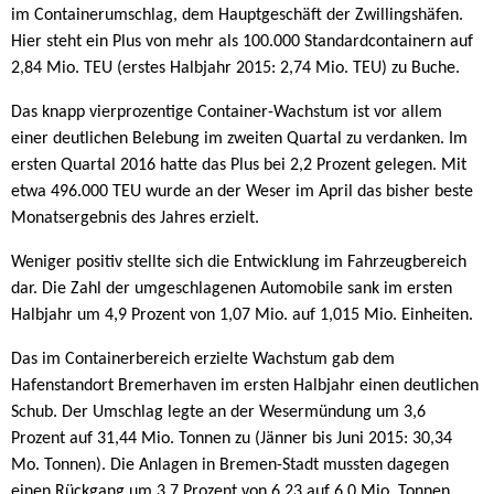
im Containerumschlag, dem Hauptgeschäft der Zwillingshäfen.
Hier steht ein Plus von mehr als 100.000 Standardcontainern auf
2,84 Mio. TEU (erstes Halbjahr 2015: 2,74 Mio. TEU) zu Buche.
Das knapp vierprozentige Container-Wachstum ist vor allem
einer deutlichen Belebung im zweiten Quartal zu verdanken. Im
ersten Quartal 2016 hatte das Plus bei 2,2 Prozent gelegen. Mit
etwa 496.000 TEU wurde an der Weser im April das bisher beste
Monatsergebnis des Jahres erzielt.
Weniger positiv stellte sich die Entwicklung im Fahrzeugbereich
dar. Die Zahl der umgeschlagenen Automobile sank im ersten
Halbjahr um 4,9 Prozent von 1,07 Mio. auf 1,015 Mio. Einheiten.
Das im Containerbereich erzielte Wachstum gab dem
Hafenstandort Bremerhaven im ersten Halbjahr einen deutlichen
Schub. Der Umschlag legte an der Wesermündung um 3,6
Prozent auf 31,44 Mio. Tonnen zu (Jänner bis Juni 2015: 30,34
Mo. Tonnen). Die Anlagen in Bremen-Stadt mussten dagegen
einen Rückgang um 3,7 Prozent von 6,23 auf 6,0 Mio. Tonnen