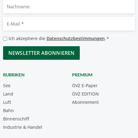
Nachname
E-
Mail
*
Datenschutzbestimmungen
Ich akzeptiere die
Datenschutzbestimmungen
.
*
*
CAPTCHA
RUBRIKEN
PREMIUM
See
ÖVZ E-Paper
Land
ÖVZ EDITION
Luft
Abonnement
Bahn
Binnenschiff
Industrie & Handel