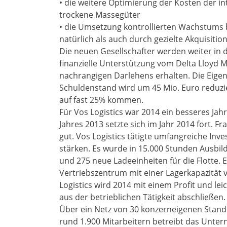
• die weitere Optimierung der Kosten der i
trockene Massegüter
• die Umsetzung kontrollierten Wachstums 
natürlich als auch durch gezielte Akquisitio
Die neuen Gesellschafter werden weiter in di
finanzielle Unterstützung vom Delta Lloyd M
nachrangigen Darlehens erhalten. Die Eigen
Schuldenstand wird um 45 Mio. Euro reduzie
auf fast 25% kommen.
Für Vos Logistics war 2014 ein besseres Jahr
Jahres 2013 setzte sich im Jahr 2014 fort. F
gut. Vos Logistics tätigte umfangreiche In
stärken. Es wurde in 15.000 Stunden Ausbil
und 275 neue Ladeeinheiten für die Flotte.
Vertriebszentrum mit einer Lagerkapazität
Logistics wird 2014 mit einem Profit und l
aus der betrieblichen Tätigkeit abschließen.
Über ein Netz von 30 konzerneigenen Standor
rund 1.900 Mitarbeitern betreibt das Unter