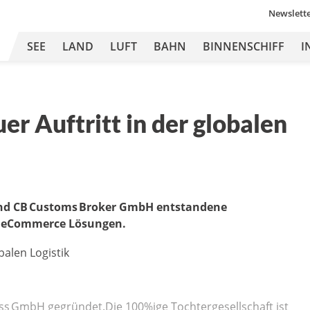
Newslett
SEE
LAND
LUFT
BAHN
BINNENSCHIFF
I
er Auftritt in der globalen
und CB Customs Broker GmbH entstandene
nd eCommerce Lösungen.
ss GmbH gegründet.Die 100%ige Tochtergesellschaft ist