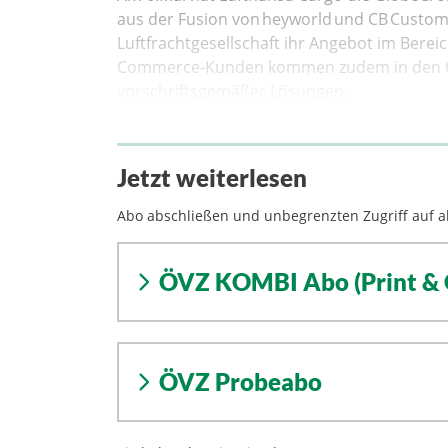
aus der Fusion von heyworld und CB Custom
Luftfrachtgesellschaft ihr Angebot im Berei
Commerce-Kunden kommen zudem in den Ge
vorschriftsgemäßer Lösungen.
Jetzt weiterlesen
Abo abschließen und unbegrenzten Zugriff auf al
ÖVZ KOMBI Abo (Print & 
ÖVZ Probeabo