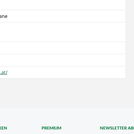
rane
.at/
KEN
PREMIUM
NEWSLETTER A