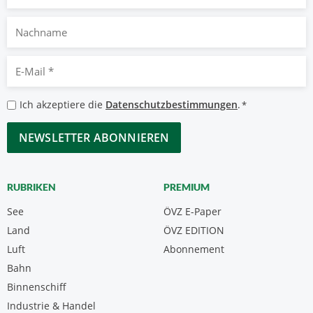
Nachname
E-
Mail
*
Datenschutzbestimmungen
Ich akzeptiere die
Datenschutzbestimmungen
.
*
*
CAPTCHA
RUBRIKEN
PREMIUM
See
ÖVZ E-Paper
Land
ÖVZ EDITION
Luft
Abonnement
Bahn
Binnenschiff
Industrie & Handel