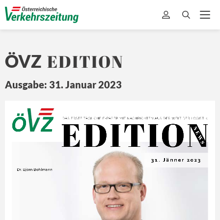
EDITION
ÖVZ
Ausgabe: 31. Januar 2023
EDITION
Ö
Z
DA
S ERSTE 
TÄ
GLICHE 
E-
PAPER MIT
 NA
CHRICHTEN 
A US DER 
WEL
T 
DER L
OGISTIK
N E
W S
31. Jänner 2023
Dr. Björn Bohlmann  