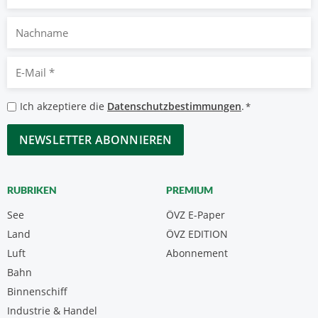
Nachname
E-
Mail
*
Datenschutzbestimmungen
Ich akzeptiere die
Datenschutzbestimmungen
.
*
*
CAPTCHA
RUBRIKEN
PREMIUM
See
ÖVZ E-Paper
Land
ÖVZ EDITION
Luft
Abonnement
Bahn
Binnenschiff
Industrie & Handel