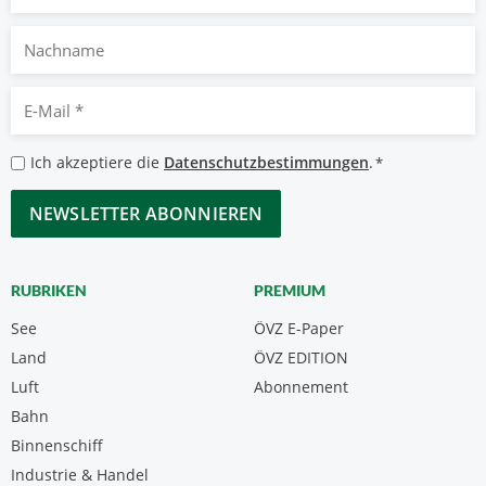
Nachname
E-
Mail
*
Datenschutzbestimmungen
Ich akzeptiere die
Datenschutzbestimmungen
.
*
*
CAPTCHA
RUBRIKEN
PREMIUM
See
ÖVZ E-Paper
Land
ÖVZ EDITION
Luft
Abonnement
Bahn
Binnenschiff
Industrie & Handel