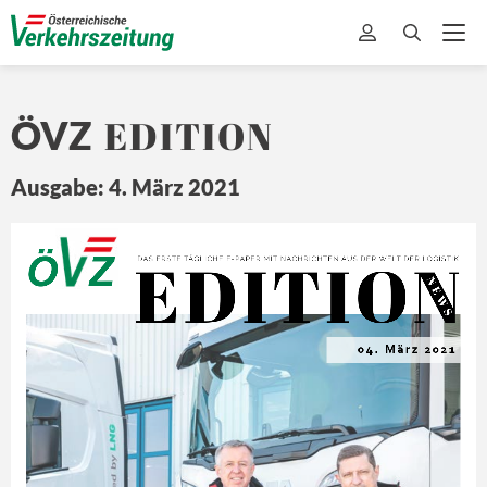
EDITION
ÖVZ
Ausgabe: 4. März 2021
EDITION
Ö
Z
DA
S ERSTE 
TÄ
GLICHE 
E-
PAPER MIT
 NA
CHRICHTEN 
A US DER 
WEL
T 
DER L
OGISTIK
N E
W S
04. März 2021