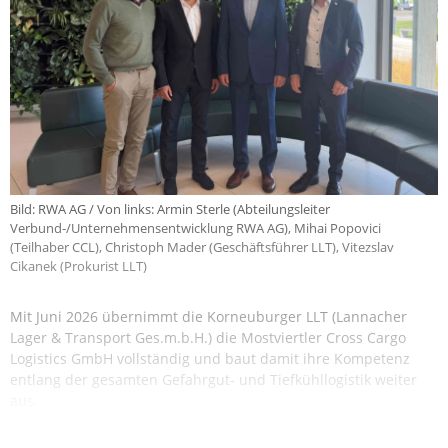
Bild: RWA AG / Von links: Armin Sterle (Abteilungsleiter
Verbund-/Unternehmensentwicklung RWA AG), Mihai Popovici
(Teilhaber CCL), Christoph Mader (Geschäftsführer LLT), Vitezslav
Cikanek (Prokurist LLT)
Mit Juni 2026 übernimmt die Korneuburger LLT (Lannacher
Lager & Transport Ges.m.b.H.) die Mostviertler Cross Cargo
Logistics GmbH vollständig und baut damit ihre Kompetenz
entlang der gesamten Gefahrgut- und Tiefkühllogistik weiter
aus.