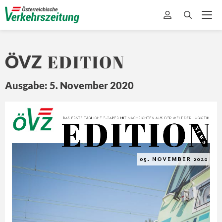
EDITION
ÖVZ
Ausgabe: 5. November 2020
EDITION
Ö
Z
DA
S ERSTE 
TÄ
GLICHE 
E-
PAPER MIT
 NA
CHRICHTEN 
A US DER 
WEL
T 
DER L
OGISTIK
N E
W S
05. 
NOVEMBER
 2020