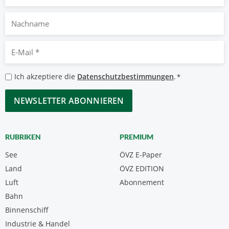
Nachname
E-
Mail
*
Datenschutzbestimmungen
Ich akzeptiere die
Datenschutzbestimmungen
.
*
*
CAPTCHA
RUBRIKEN
PREMIUM
See
ÖVZ E-Paper
Land
ÖVZ EDITION
Luft
Abonnement
Bahn
Binnenschiff
Industrie & Handel