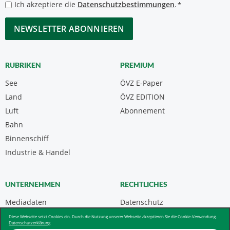
Datenschutzbestimmungen
Ich akzeptiere die
Datenschutzbestimmungen
.
*
*
CAPTCHA
RUBRIKEN
PREMIUM
See
ÖVZ E-Paper
Land
ÖVZ EDITION
Luft
Abonnement
Bahn
Binnenschiff
Industrie & Handel
UNTERNEHMEN
RECHTLICHES
Mediadaten
Datenschutz
Kontakt
Impressum
Diese Webseite setzt Cookies ein. Durch die Nutzung unserer Webseite akzeptieren Sie die Cookie-Verwendung.
Datenschutzerklärung
Über uns & AGB