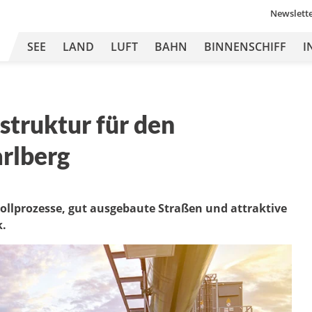
Newslett
SEE
LAND
LUFT
BAHN
BINNENSCHIFF
I
struktur für den
arlberg
ollprozesse, gut ausgebaute Straßen und attraktive
k.