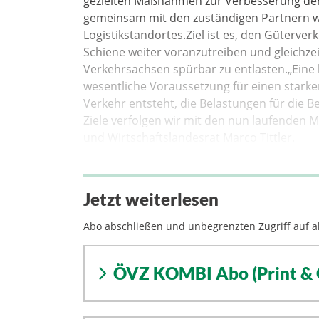
gezielten Maßnahmen zur Verbesserung der 
gemeinsam mit den zuständigen Partnern wic
Logistikstandortes.Ziel ist es, den Güterver
Schiene weiter voranzutreiben und gleichzei
Verkehrsachsen spürbar zu entlasten.„Eine l
wesentliche Voraussetzung für einen starke
Verkehr entsteht, die Belastungen für die 
Ziele verfolgen wir mit den nun laufenden 
und Wirtschaftslandesrat Marco Tittler.
Jetzt weiterlesen
Abo abschließen und unbegrenzten Zugriff auf al
ÖVZ KOMBI Abo (Print & 