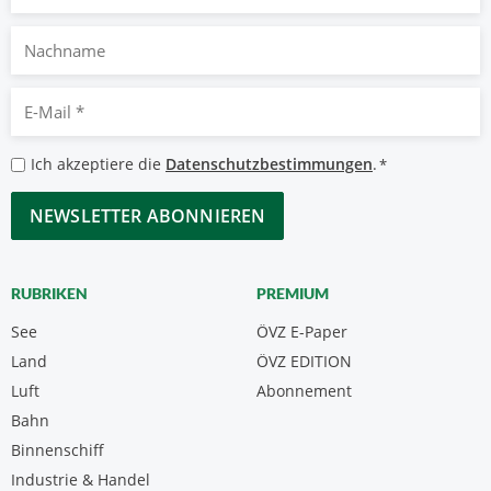
Nachname
E-
Mail
*
Datenschutzbestimmungen
Ich akzeptiere die
Datenschutzbestimmungen
.
*
*
CAPTCHA
RUBRIKEN
PREMIUM
See
ÖVZ E-Paper
Land
ÖVZ EDITION
Luft
Abonnement
Bahn
Binnenschiff
Industrie & Handel