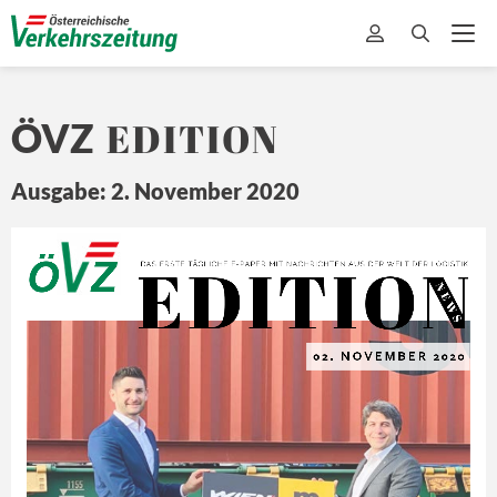
EDITION
ÖVZ
Ausgabe: 2. November 2020
EDITION
Ö
Z
DA
S ERSTE 
TÄ
GLICHE 
E-
PAPER MIT
 NA
CHRICHTEN 
A US DER 
WEL
T 
DER L
OGISTIK
N E
W S
02. 
NOVEMBER
 2020