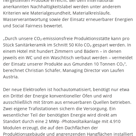
hergestellten Produkte erreicht. Bei dem international
anerkannten Nachhaltigkeitslabel werden unter anderem
Kriterien wie Materialgesundheit, Materialkreisläufe,
Wasserverantwortung sowie der Einsatz erneuerbarer Energien
und Social Fairness bewertet.
„Durch unsere CO₂-emissionsfreie Produktionsstätte kann pro
Stück Sanitärkeramik im Schnitt 50 Kilo CO₂ gespart werden. In
einem Hotel mit hundert Zimmern und Bädern – in denen
jeweils ein WC und ein Waschtisch verbaut werden – vermeidet
der Einsatz unserer Produkte aus Gmunden 10 Tonnen CO₂“,
berechnet Christian Schäfer, Managing Director von Laufen
Austria.
Der neue Elektroofen ist hochautomatisiert, benötigt nur etwa
ein Drittel der Energie konventioneller Öfen und wird
ausschließlich mit Strom aus erneuerbaren Quellen betrieben.
Zwei eigene Trafostationen sichern die Versorgung. Ein
wesentlicher Teil der benötigten Energie wird direkt am
Standort durch eine 2 MWp -Photovoltaikanlage mit 4.910
Modulen erzeugt, die auf den Dachflächen der
Produktionsgebäude und angrenzenden Hangflächen installiert