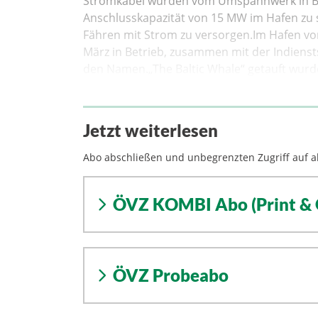
Stromkabel wurden vom Umspannwerk in Bur
Anschlusskapazität von 15 MW im Hafen zu sc
Fähren mit Strom zu versorgen.Im Hafen von
März in Betrieb, zusammen mit der Indiensts
den Namen.„The Baltic Whale“ getauft wurd
Jetzt weiterlesen
Abo abschließen und unbegrenzten Zugriff auf al
ÖVZ KOMBI Abo (Print & 
ÖVZ Probeabo