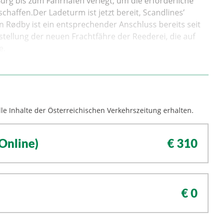
g bis zum Fährhafen verlegt, um die erforderliche
haffen.Der Ladeturm ist jetzt bereit, Scandlines’
 Rødby ist ein entsprechender Anschluss bereits seit
tellung der neuen Frachtfähre der Reederei, die auf
e.
le Inhalte der Österreichischen Verkehrszeitung erhalten.
Online)
€ 310
€ 0